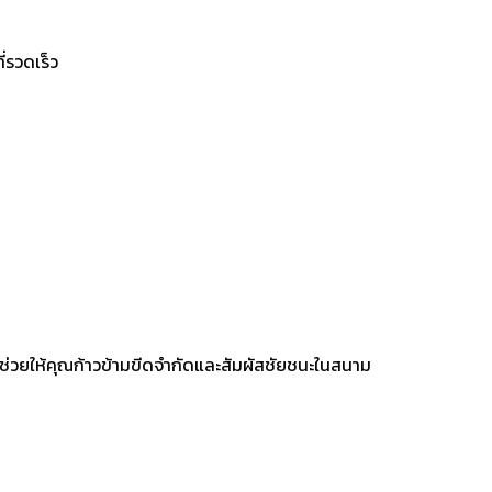
ี่รวดเร็ว
่จะช่วยให้คุณก้าวข้ามขีดจำกัดและสัมผัสชัยชนะในสนาม